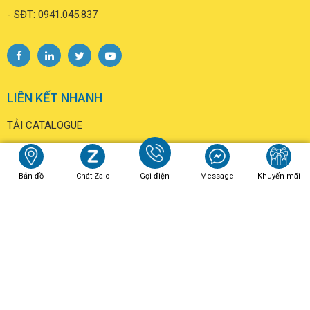
- Địa chỉ: Lô số 5 khu D, Dự án KĐT mới Cửa Tiền, Phường
Trường Vinh, Tỉnh Nghệ An
- SĐT: 0931.463.779
VPĐD QUẢNG TRỊ
- Địa chỉ: Đường Nguyễn Quang Xá, Tiểu khu 2, Xã Triệu Phong,
Tỉnh Quảng Trị
- SĐT: 0941.045.837
Bản đồ
Chát Zalo
Gọi điện
Message
Khuyến mãi
LIÊN KẾT NHANH
TẢI CATALOGUE
LIÊN HỆ
SẢN PHẨM