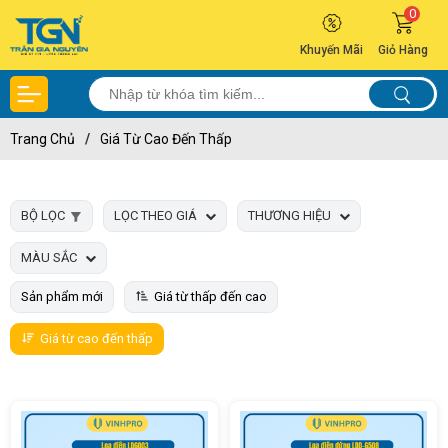
0
Khuyến Mãi
Giỏ Hàng
Trang Chủ
/
Giá Từ Cao Đến Thấp
BỘ LỌC
LỌC THEO GIÁ
THƯƠNG HIỆU
MÀU SẮC
Sản phẩm mới
Giá từ thấp đến cao
Giá từ cao đến thấp