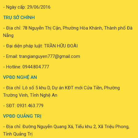
CÔNG TY TNHH TM & DV TRẦN GIA NGUYÊN
- GPDKKD: 0401774177
- Nơi cấp: Sở KH&ĐT TP Đà Nẵng
- Ngày cấp: 29/06/2016
TRỤ SỞ CHÍNH
- Địa chỉ: 78 Nguyễn Thị Cận, Phường Hòa Khánh, Thành phố Đà
Nẵng
- Đại diện pháp luật: TRẦN HỮU ĐOÀI
- Email: trangianguyen777@gmail.com
- Hotline:
0944.804.777
VPĐD NGHỆ AN