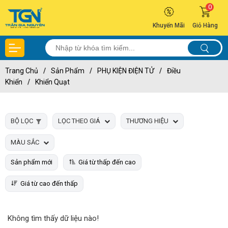
0
Khuyến Mãi
Giỏ Hàng
Trang Chủ
/
Sản Phẩm
/
PHỤ KIỆN ĐIỆN TỬ
/
Điều
Khiển
/
Khiển Quạt
BỘ LỌC
LỌC THEO GIÁ
THƯƠNG HIỆU
MÀU SẮC
Sản phẩm mới
Giá từ thấp đến cao
Giá từ cao đến thấp
Không tìm thấy dữ liệu nào!