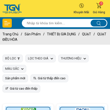
0
Khuyến Mãi
Giỏ Hàng
Trang Chủ
/
Sản Phẩm
/
THIẾT BỊ GIA DỤNG
/
QUẠT
/
QUẠT
ĐIỀU HÒA
BỘ LỌC
LỌC THEO GIÁ
THƯƠNG HIỆU
MÀU SẮC
Sản phẩm mới
Giá từ thấp đến cao
Giá từ cao đến thấp