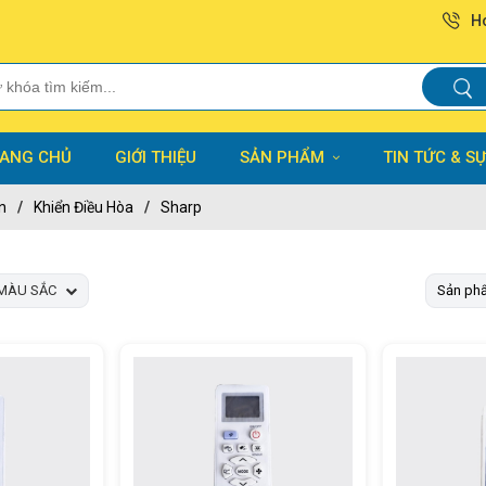
Ho
ANG CHỦ
GIỚI THIỆU
SẢN PHẨM
TIN TỨC & SỰ
n
/
Khiển Điều Hòa
/
Sharp
MÀU SẮC
Sản ph