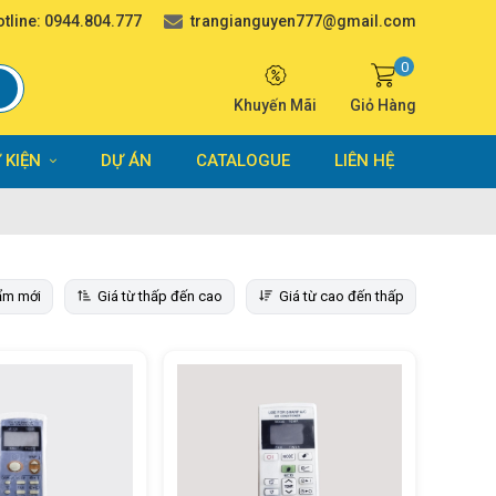
tline:
0944.804.777
trangianguyen777@gmail.com
0
Khuyến Mãi
Giỏ Hàng
 KIỆN
DỰ ÁN
CATALOGUE
LIÊN HỆ
ẩm mới
Giá từ thấp đến cao
Giá từ cao đến thấp