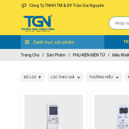
Công Ty TNHH TM & DV Trần Gia Nguyên
TR
Danh mục sản phẩm
Trang Chủ
/
Sản Phẩm
/
PHỤ KIỆN ĐIỆN TỬ
/
Điều Khiể
BỘ LỌC
LỌC THEO GIÁ
THƯƠNG HIỆU