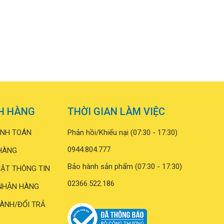
H HÀNG
THỜI GIAN LÀM VIỆC
NH TOÁN
Phản hồi/Khiếu nại (07:30 - 17:30)
0944.804.777
HÀNG
Bảo hành sản phẩm (07:30 - 17:30)
ẬT THÔNG TIN
02366.522.186
NHẬN HÀNG
ÀNH/ĐỔI TRẢ