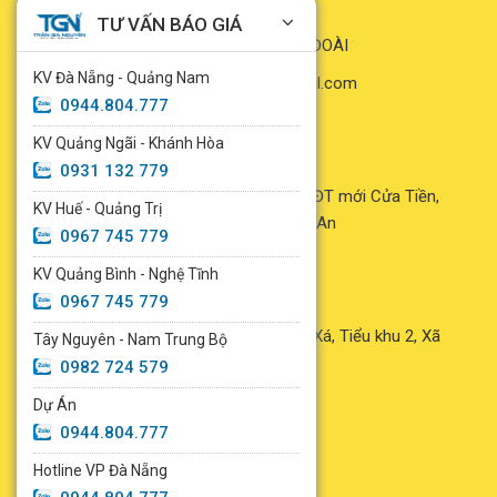
Thành phố Đà Nẵng
TƯ VẤN BÁO GIÁ
- Đại diện pháp luật: TRẦN HỮU ĐOÀI
KV Đà Nẵng - Quảng Nam
- Email: trangianguyen777@gmail.com
0944.804.777
- Hotline:
0944.804.777
KV Quảng Ngãi - Khánh Hòa
VPĐD NGHỆ AN
0931 132 779
- Địa chỉ: Lô số 5 khu D, Dự án KĐT mới Cửa Tiền,
KV Huế - Quảng Trị
Phường Trường Vinh, Tỉnh Nghệ An
0967 745 779
- SĐT: 0931.463.779
KV Quảng Bình - Nghệ Tĩnh
VPĐD QUẢNG TRỊ
0967 745 779
- Địa chỉ: Đường Nguyễn Quang Xá, Tiểu khu 2, Xã
Tây Nguyên - Nam Trung Bộ
Triệu Phong, Tỉnh Quảng Trị
0982 724 579
- SĐT: 0941.045.837
Dự Án
0944.804.777
Hotline VP Đà Nẵng