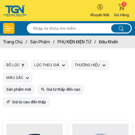
0
Khuyến Mãi
Giỏ Hàng
Trang Chủ
/
Sản Phẩm
/
PHỤ KIỆN ĐIỆN TỬ
/
Điều Khiển
BỘ LỌC
LỌC THEO GIÁ
THƯƠNG HIỆU
MÀU SẮC
Sản phẩm mới
Giá từ thấp đến cao
Giá từ cao đến thấp