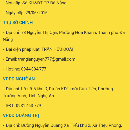
1
2
3
4
5
CÔNG TY TNHH TM & DV TRẦN GIA NGUYÊN
- GPDKKD: 0401774177
- Nơi cấp: Sở KH&ĐT TP Đà Nẵng
- Ngày cấp: 29/06/2016
TRỤ SỞ CHÍNH
- Địa chỉ: 78 Nguyễn Thị Cận, Phường Hòa Khánh, Thành phố Đà
Nẵng
- Đại diện pháp luật: TRẦN HỮU ĐOÀI
- Email: trangianguyen777@gmail.com
- Hotline:
0944.804.777