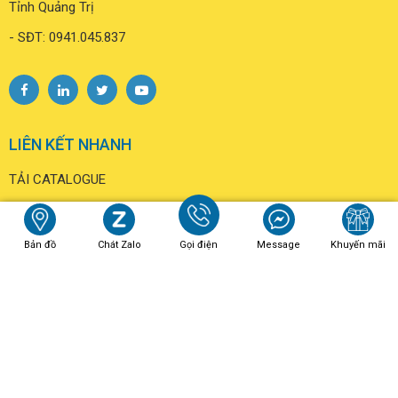
VPĐD NGHỆ AN
- Địa chỉ: Lô số 5 khu D, Dự án KĐT mới Cửa Tiền, Phường
Trường Vinh, Tỉnh Nghệ An
- SĐT: 0931.463.779
VPĐD QUẢNG TRỊ
- Địa chỉ: Đường Nguyễn Quang Xá, Tiểu khu 2, Xã Triệu Phong,
Tỉnh Quảng Trị
- SĐT: 0941.045.837
Bản đồ
Chát Zalo
Gọi điện
Message
Khuyến mãi
LIÊN KẾT NHANH
TẢI CATALOGUE
LIÊN HỆ