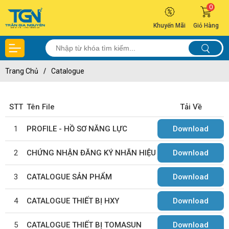
0
Khuyến Mãi
Giỏ Hàng
Trang Chủ
/
Catalogue
STT
Tên File
Tải Về
1
PROFILE - HỒ SƠ NĂNG LỰC
Download
2
CHỨNG NHẬN ĐĂNG KÝ NHÃN HIỆU
Download
3
CATALOGUE SẢN PHẨM
Download
4
CATALOGUE THIẾT BỊ HXY
Download
5
CATALOGUE THIẾT BỊ TOMASUN
Download