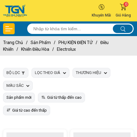
0
Khuyến Mãi
Giỏ Hàng
Trang Chủ
/
Sản Phẩm
/
PHỤ KIỆN ĐIỆN TỬ
/
Điều
Khiển
/
Khiển Điều Hòa
/
Electrolux
BỘ LỌC
LỌC THEO GIÁ
THƯƠNG HIỆU
MÀU SẮC
Sản phẩm mới
Giá từ thấp đến cao
Giá từ cao đến thấp