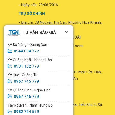
- Ngày cấp: 29/06/2016
TRỤ SỞ CHÍNH
- Địa chỉ: 78 Nguyễn Thị Cận, Phường Hòa Khánh,
Thành phố Đà Nẵng
TƯ VẤN BÁO GIÁ
- Đại diện pháp luật: TRẦN HỮU ĐOÀI
KV Đà Nẵng - Quảng Nam
- Email: trangianguyen777@gmail.com
0944.804.777
- Hotline:
0944.804.777
KV Quảng Ngãi - Khánh Hòa
VPĐD NGHỆ AN
0931 132 779
- Địa chỉ: Lô số 5 khu D, Dự án KĐT mới Cửa Tiền,
KV Huế - Quảng Trị
Phường Trường Vinh, Tỉnh Nghệ An
0967 745 779
- SĐT: 0931.463.779
KV Quảng Bình - Nghệ Tĩnh
VPĐD QUẢNG TRỊ
0967 745 779
- Địa chỉ: Đường Nguyễn Quang Xá, Tiểu khu 2, Xã
Tây Nguyên - Nam Trung Bộ
Triệu Phong, Tỉnh Quảng Trị
0982 724 579