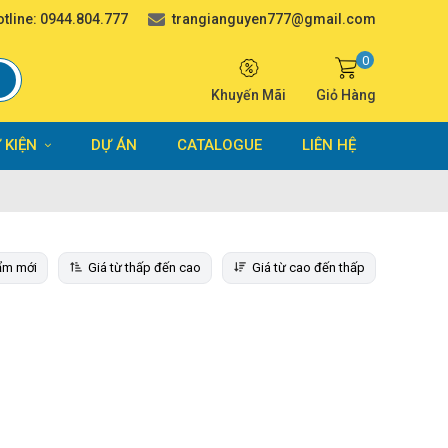
tline:
0944.804.777
trangianguyen777@gmail.com
0
Khuyến Mãi
Giỏ Hàng
 KIỆN
DỰ ÁN
CATALOGUE
LIÊN HỆ
ẩm mới
Giá từ thấp đến cao
Giá từ cao đến thấp