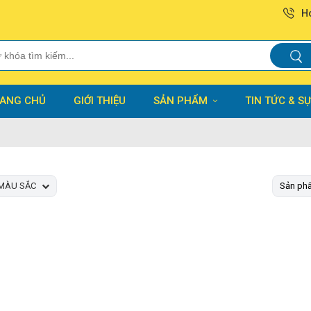
Ho
ANG CHỦ
GIỚI THIỆU
SẢN PHẨM
TIN TỨC & SỰ
MÀU SẮC
Sản ph