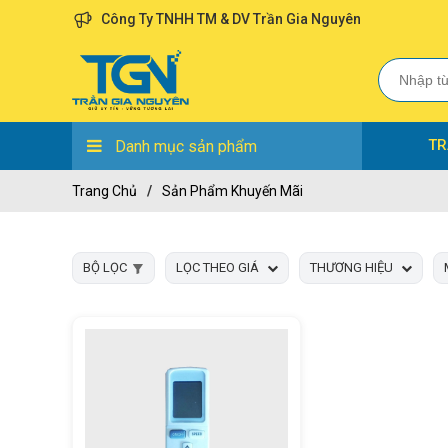
Công Ty TNHH TM & DV Trần Gia Nguyên
TR
Danh mục sản phẩm
Trang Chủ
/
Sản Phẩm Khuyến Mãi
BỘ LỌC
LỌC THEO GIÁ
THƯƠNG HIỆU