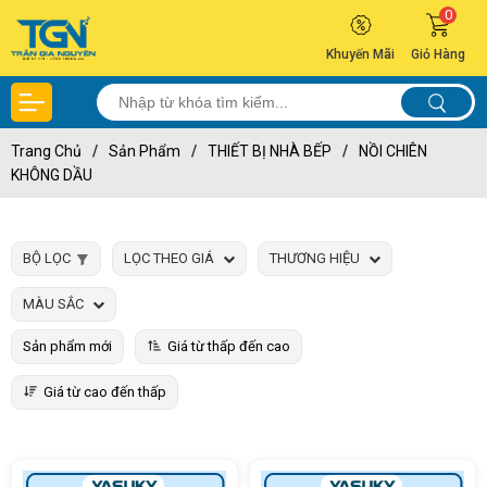
0
Khuyến Mãi
Giỏ Hàng
Trang Chủ
/
Sản Phẩm
/
THIẾT BỊ NHÀ BẾP
/
NỒI CHIÊN
KHÔNG DẦU
BỘ LỌC
LỌC THEO GIÁ
THƯƠNG HIỆU
MÀU SẮC
Sản phẩm mới
Giá từ thấp đến cao
Giá từ cao đến thấp